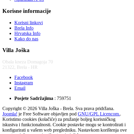
Korisne informacije
Korisni linkovi
Brela Info
Hrvatska Info
Kako do nas
Villa Joška
Obala kneza Domagoja 70
21322, Brela - HR
Facebook
Instagram
Email
Posjete Sadržajima
: 759751
Copyright © 2026 Villa Joška - Brela. Sva prava pridržana.
Joomla!
je Free Software objavljen pod
GNU/GPL Licencom.
.
Koristimo cookies (kolačiće) za pružanje boljeg korisničkog
iskustva i funkcionalnosti. Cookie postavke mogu se kontrolirati i
konfigurirati u vašem web pregledniku. Nastavkom korištenja ove