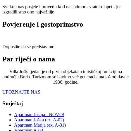
Svi koji nas posjete i provedu kod nas odmor - vrate se opet - jer
izgradili smo ono najvažnije
Povjerenje i gostoprimstvo
Dopustite da se predstavimo
Par riječi o nama
Villa Joška jedan je od prvih objekata u turističkoj funkciji na
području Brela. Turizmom se bavimo već generacijama još od davne
1936. godine.
UPOZNAJTE NAS
Smještaj
Apartman Josipa - NOVO!
Apartman Joška (ex. A-02)
Apartman Marija (ex. A-01)
Apartman A-03