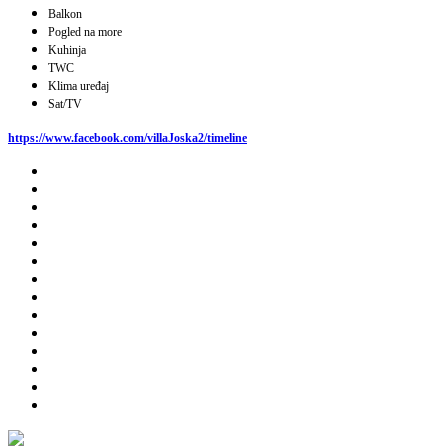
Balkon
Pogled na more
Kuhinja
TWC
Klima uređaj
Sat/TV
https://www.facebook.com/villaJoska2/timeline