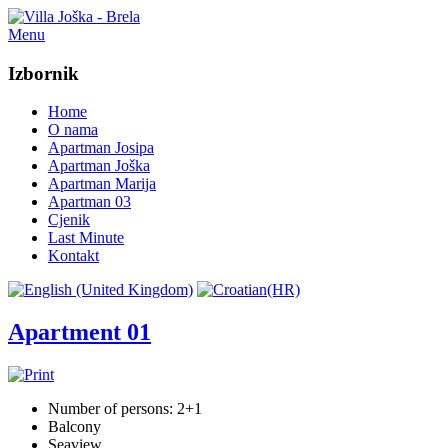
Menu
Izbornik
Home
O nama
Apartman Josipa
Apartman Joška
Apartman Marija
Apartman 03
Cjenik
Last Minute
Kontakt
Apartment 01
Number of persons: 2+1
Balcony
Seaview